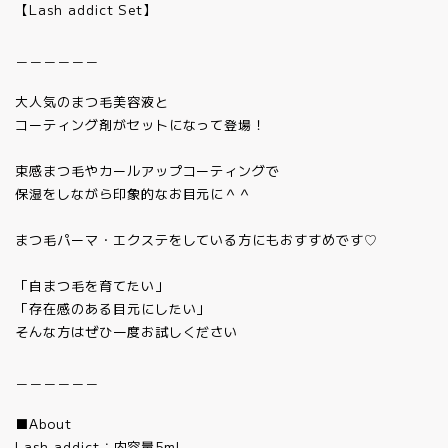
【Lash addict Set】
＿＿＿＿＿＿
大人気のまつ毛美容液と
コーティング剤がセットになって登場！
束感まつ毛やカールアップコーティングで
保湿をしながら印象的なお目元に＾＾
まつ毛パーマ・エクステをしている方にもおすすめです♡
「自まつ毛を育てたい」
「存在感のある目元にしたい」
そんな方はぜひ一度お試しください
＿＿＿＿＿＿
■About
Lash addict：内容量5ml