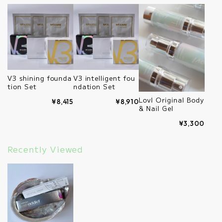
V3 shining founda
V3 intelligent fou
tion Set
ndation Set
Lovl Original Body
¥8,415
¥8,910
& Nail Gel
¥3,300
Recently Viewed